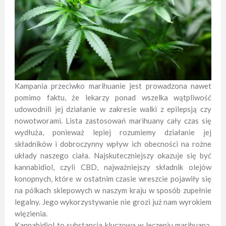
Kampania przeciwko marihuanie jest prowadzona nawet
pomimo faktu, że lekarzy ponad wszelka wątpliwość
udowodnili jej działanie w zakresie walki z epilepsją czy
nowotworami. Lista zastosowań marihuany cały czas się
wydłuża, ponieważ lepiej rozumiemy działanie jej
składników i dobroczynny wpływ ich obecności na rożne
układy naszego ciała. Najskuteczniejszy okazuje się być
kannabidiol, czyli CBD, najważniejszy składnik olejów
konopnych, które w ostatnim czasie wreszcie pojawiły się
na pólkach sklepowych w naszym kraju w sposób zupełnie
legalny. Jego wykorzystywanie nie grozi już nam wyrokiem
więzienia.
Kannabidiol to substancja kluczowa w leczeniu marihuaną.