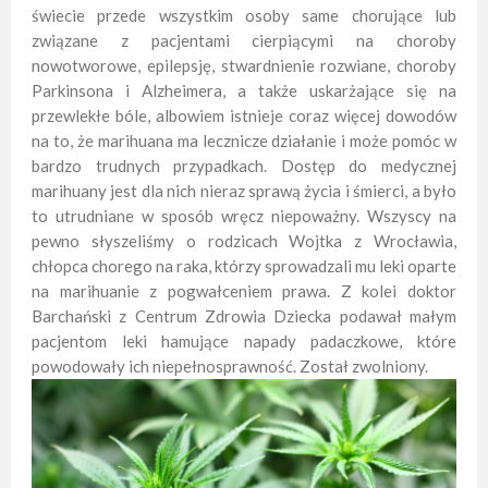
świecie przede wszystkim osoby same chorujące lub
związane z pacjentami cierpiącymi na choroby
nowotworowe, epilepsję, stwardnienie rozwiane, choroby
Parkinsona i Alzheimera, a także uskarżające się na
przewlekłe bóle, albowiem istnieje coraz więcej dowodów
na to, że marihuana ma lecznicze działanie i może pomóc w
bardzo trudnych przypadkach. Dostęp do medycznej
marihuany jest dla nich nieraz sprawą życia i śmierci, a było
to utrudniane w sposób wręcz niepoważny. Wszyscy na
pewno słyszeliśmy o rodzicach Wojtka z Wrocławia,
chłopca chorego na raka, którzy sprowadzali mu leki oparte
na marihuanie z pogwałceniem prawa. Z kolei doktor
Barchański z Centrum Zdrowia Dziecka podawał małym
pacjentom leki hamujące napady padaczkowe, które
powodowały ich niepełnosprawność. Został zwolniony.