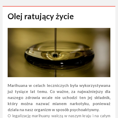
pytania
Olej ratujący życie
Olej konopny pomaga w walce z
nowotworem!
Olej konopny dla osób starszych oraz
dzieci
Marihuana w celach leczniczych była wykorzystywana
już tysiące lat temu. Co ważne, za najważniejszy dla
naszego zdrowia wcale nie uchodzi ten jej składnik,
który można nazwać mianem narkotyku, ponieważ
działa na nasz organizm w sposób psychoaktywny.
O legalizację marihuany walczą w naszym kraju i na całym