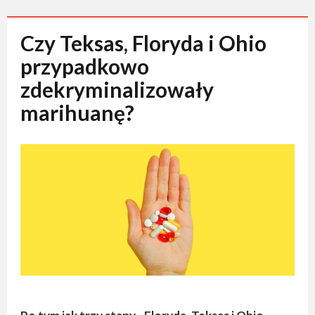
pytania
Czy Teksas, Floryda i Ohio
Olej konopny pomaga w walce z
przypadkowo
nowotworem!
zdekryminalizowały
Olej konopny dla osób starszych oraz
marihuanę?
dzieci