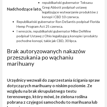
republikański gubernator Teksasu
Greg Abbott
podpisał ustawę
Nadchodzące lato,
legalizujące wytwarzanie produktów z
konopi i CBD 10 czerwca.
Republikański gubernator Ron DeSantis
podpisał
Florida
Hemp Program Act 25 czerwca.
I wreszcie, republikański gubernator Mike DeWine
podpisał
Ustawę z Ohio legalizującą konopie i produkty
pochodne konopi, takie jak CBD, 30 lipca.
Brak autoryzowanych nakazów
przeszukania po wąchaniu
marihuany
Urzędnicy wezwali do zaprzestania ścigania spraw
dotyczących marihuany o niskim poziomie. Ze
względu na brak skrupulatnego testu
terenowego, który mówi, że zielona roślina
pobrana z czyjegoś samochodu to marihuana lub