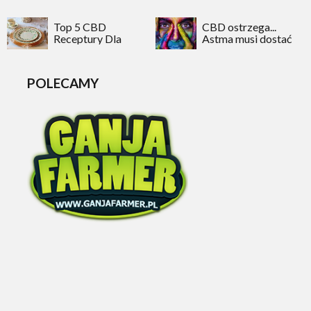
Kevin Smith i Jason
Mewes...
Top 5 CBD
CBD ostrzega...
Receptury Dla
Astma musi dostać
Poprawy Twojego
nauczkę. Proszę
Snu & Ulgi Stresu
kontynuować,
Wasza...
POLECAMY