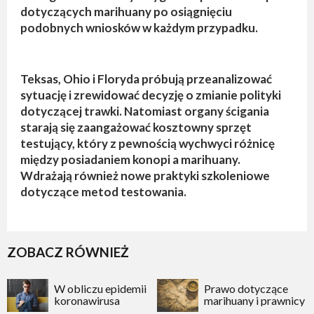
dotyczących marihuany po osiągnięciu
podobnych wniosków w każdym przypadku.
Teksas, Ohio i Floryda próbują przeanalizować
sytuację i zrewidować decyzję o zmianie polityki
dotyczącej trawki. Natomiast organy ścigania
starają się zaangażować kosztowny sprzęt
testujący, który z pewnością wychwyci różnicę
między posiadaniem konopi a marihuany.
Wdrażają również nowe praktyki szkoleniowe
dotyczące metod testowania.
ZOBACZ RÓWNIEŻ
W obliczu epidemii
Prawo dotyczące
koronawirusa
marihuany i prawnicy
amerykańscy artyści
według stanu